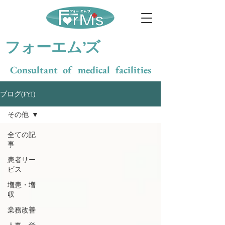
​フォーエム’ズ
Consultant of medical facilities
ブログ(FYI)
その他
全ての記
事
患者サー
ビス
増患・増
収
業務改善