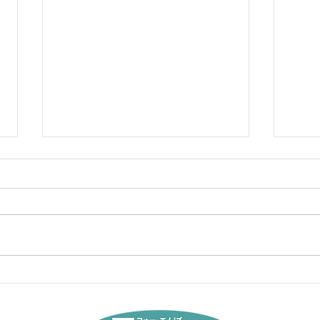
ちょ
予約診療の積極的活用を！
➀