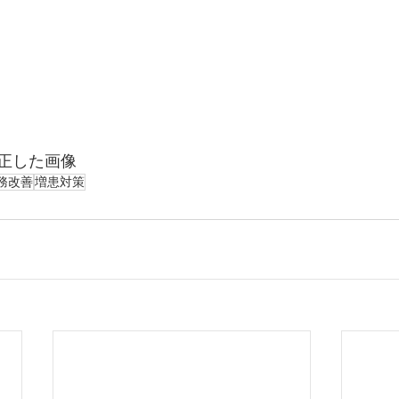
正した画像
務改善
増患対策