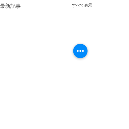
すべて表示
最新記事
コメント
会計事務所
採用面接②