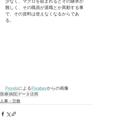
少なく、マクロを組まれるとその継承が
難しく、その職員が退職とか異動する事
で、その資料は使えなくなるからであ
る。
Pexels
による
Pixabay
からの画像
医療
病院
データ活用
人事・労務