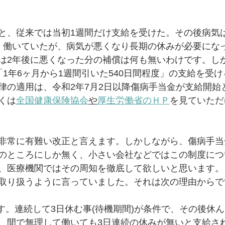
と、従来では当初1週間だけ支給を受けた。その後病気
く働いていたが、病気が悪くなり長期の休みが必要にな
は2年後に悪くなった分の補償は何も無いわけです。し
「1年6ヶ月から1週間引いた540日間程度」の支給を受
律の適用は、令和2年7月2日以降傷病手当金が支給開始
くは
全国健康保険協会
や
厚生労働省のＨＰ
を見ていただ
非常に有難い改正と言えます。しかしながら、傷病手当
のところにしか無く、小さい会社などではこの制度につ
、医療機関ではその周知を徹底して欲しいと思います。
取り扱うように言っていました。それは次の理由からで
す。連続して3日休む事(待機期間)が条件で、その後休
、間で無理して働いても3日連続の休みが無いと支給さ