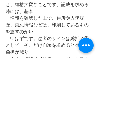
は、結構大変なことです。記載を求める
時には、基本
　情報を確認した上で、住所や入院履
歴、禁忌情報などは、印刷してあるもの
を渡すのがい
　いはずです。患者のサインは総括了承
として、そこだけ自署を求めるとグッと
負担が減り
　ます。確認項目はチェックボックスを
付けて、そこにチェックがあれば確認済
の証明とな
　ります。
　　患者に優しい病院とはこういうこと
が出来る病院だと思います。また同時に
職員の作業
　も効率化出来るはずです。
医療安全対策は最も重要で力を取り組む
必要がありますが、合理的な確認作業を
行うことが必要であり、確認作業だけを