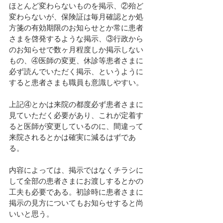
ほとんど変わらないものを掲示、②殆ど
変わらないが、保険証は毎月確認とか処
方箋の有効期限のお知らせとか常に患者
さまを啓発するような掲示、③行政から
のお知らせで数ヶ月程度しか掲示しない
もの、④医師の変更、休診等患者さまに
必ず読んでいただく掲示、というように
すると患者さまも職員も意識しやすい。
上記④とかは来院の都度必ず患者さまに
見ていただく必要があり、これが定着す
ると医師が変更しているのに、間違って
来院されるとかは確実に減るはずであ
る。
内容によっては、掲示ではなくチラシに
して全部の患者さまにお渡しするとかの
工夫も必要である。初診時に患者さまに
掲示の見方についてもお知らせすると尚
いいと思う。