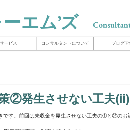
ォーエム’ズ
Consultant
サービス
コンサルタントについて
ブログ(FYI
策②発生させない工夫(ii)
きです。前回は未収金を発生させない工夫の➀と②のお