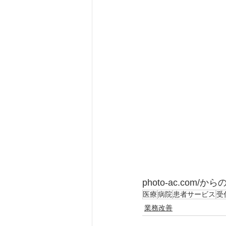
photo-ac.com/か
医療
病院
患者サービス
受
業務改善