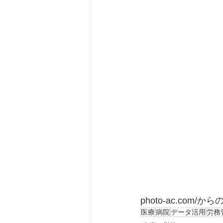
photo-ac.com/か
医療
病院
データ活用
労務