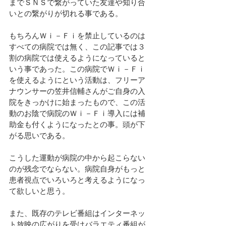
までＳＮＳで繋がっていた友達や知り合
いとの繋がりが切れる事である。
もちろんＷｉ－Ｆｉを禁止しているのは
すべての病院では無く、この記事では３
割の病院では使えるようになっていると
いう事であった。この病院でＷｉ－Ｆｉ
を使えるようにという活動は、フリーア
ナウンサーの笠井信輔さんがご自身の入
院をきっかけに始まったもので、この活
動のお陰で病院のＷｉ－Ｆｉ導入には補
助金も付くようになったとの事。頭が下
がる思いである。
こうした運動が病院の中から起こらない
のが残念でならない。病院自身がもっと
患者視点でいろいろと考えるようになっ
て欲しいと思う。
また、既存のテレビ番組はインターネッ
ト放映の広がりを受けバラエティ番組が