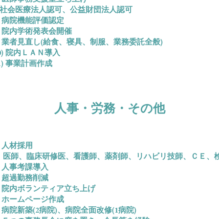
6)社会医療法人認可、公益財団法人認可
) 病院機能評価認定
) 院内学術発表会開催
) 業者見直し(給食、寝具、制服、業務委託全般)
0) 院内ＬＡＮ導入
1) 事業計画作成
人事・労務・その他
) 人材採用
医師、臨床研修医、看護師、薬剤師、リハビリ技師、ＣＥ、検
) 人事考課導入
) 超過勤務削減
) 院内ボランティア立ち上げ
) ホームページ作成
) 病院新築(2病院)、病院全面改修(1病院)