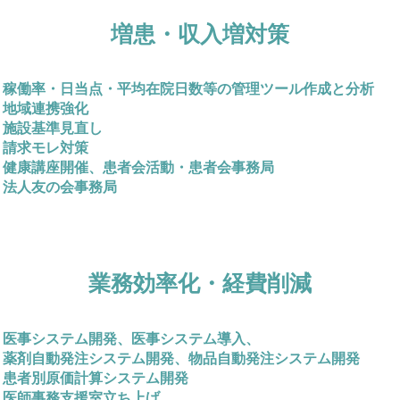
増患・収入増対策
1) 稼働率・日当点・平均在院日数等の管理ツール作成と分析
) 地域連携強化
) 施設基準見直し
) 請求モレ対策
5) 健康講座開催、患者会活動・患者会事務局
) 法人友の会事務局
業務効率化・経費削減
1) 医事システム開発、医事システム導入、
2) 薬剤自動発注システム開発、物品自動発注システム開発
4) 患者別原価計算システム開発
) 医師事務支援室立ち上げ